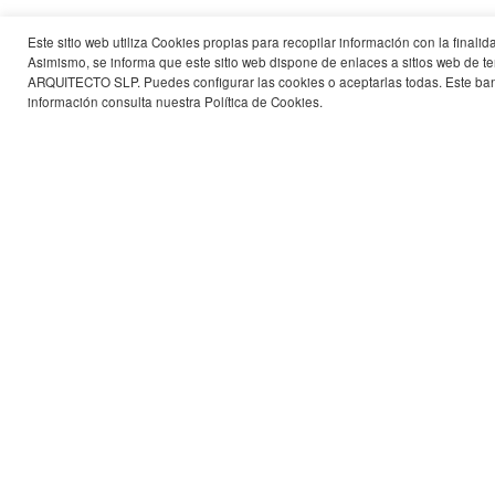
Este sitio web utiliza Cookies propias para recopilar información con la final
Proyecto
Viviendas con protección pública
Asimismo, se informa que este sitio web dispone de enlaces a sitios web 
ARQUITECTO SLP. Puedes configurar las cookies o aceptarlas todas. Este ban
VÁZQUEZ CONSUEGRA
información consulta nuestra
Política de Cookies
biografía
.
+
cv gráfico
redirect
Concursos
Concurso Nacional «Viviendas con prot
Arquitecto:
Guillermo Vázquez Consuegra
Colaboradores:
Pietro Colonna e Ignacio Frade (coo
Instalaciones:
JG Ingenieros
Eficiencia energética / Sostenibilid
Enmedio – Environmental Factory
Superficies Construida:
15.930 m2
Promotor:
EMVS, Empresa Municipal de la Viv