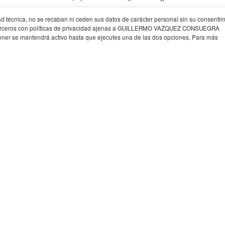
idad técnica, no se recaban ni ceden sus datos de carácter personal sin su consentim
C
 para jóvenes y mayores en el distrito de Puente de Vallecas, Madrid
F
de terceros con políticas de privacidad ajenas a GUILLERMO VAZQUEZ CONSUEGRA
ner se mantendrá activo hasta que ejecutes una de las dos opciones. Para más
proyectos
+
diseño ur
ección pública para jóvenes y mayores en el distrito de Puente de Vallecas, Madrid». Fi
rdinadores), Andrea Cappelli, Antonella Carlucci, Riccardo Catalano, Elena López,
ad:
ienda y Suelo de Madrid