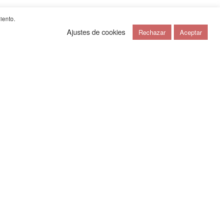
iento.
oncurso Nacional
Localización
inalista
2018
Vallecas, Madrid
Ajustes de cookies
Rechazar
Aceptar
bano
cuaderno de viajes
+
noticias
+
contacto
+
english
nalista
 Julia Moreno, Gabriele Tarantino, Tiziano Torchia