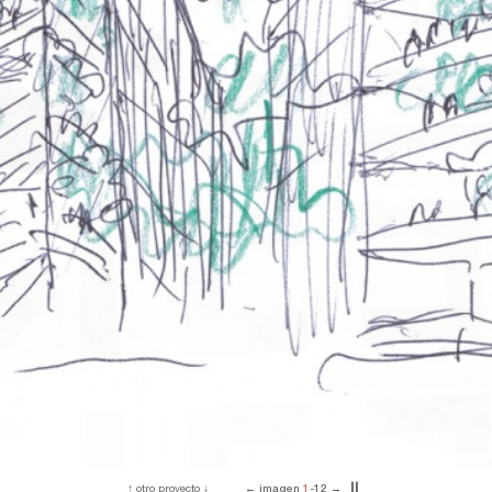
↑
otro proyecto
↓
←
imagen
2
-12
→
▎
▎