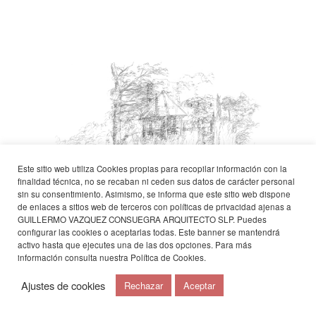
Este sitio web utiliza Cookies propias para recopilar información con la
finalidad técnica, no se recaban ni ceden sus datos de carácter personal
sin su consentimiento. Asimismo, se informa que este sitio web dispone
de enlaces a sitios web de terceros con políticas de privacidad ajenas a
GUILLERMO VAZQUEZ CONSUEGRA ARQUITECTO SLP. Puedes
configurar las cookies o aceptarlas todas. Este banner se mantendrá
←
imagen
1
-100
→
▎
▎
activo hasta que ejecutes una de las dos opciones. Para más
información consulta nuestra
Política de Cookies
.
Silla del Moro. Granada,
Ajustes de cookies
Rechazar
Aceptar
España
1987