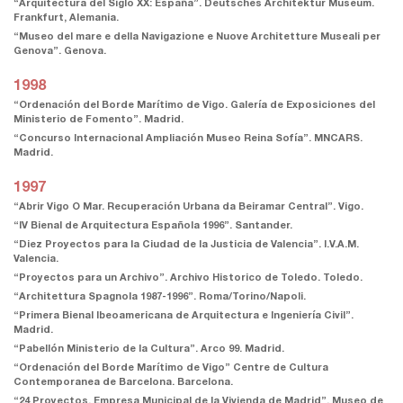
“Arquitectura del Siglo XX: España”. Deutsches Architektur Museum.
Frankfurt, Alemania.
“Museo del mare e della Navigazione e Nuove Architetture Museali per
Genova”. Genova.
1998
“Ordenación del Borde Marítimo de Vigo. Galería de Exposiciones del
Ministerio de Fomento”. Madrid.
“Concurso Internacional Ampliación Museo Reina Sofía”. MNCARS.
Madrid.
1997
“Abrir Vigo O Mar. Recuperación Urbana da Beiramar Central”. Vigo.
“IV Bienal de Arquitectura Española 1996”. Santander.
“Diez Proyectos para la Ciudad de la Justicia de Valencia”. I.V.A.M.
Valencia.
“Proyectos para un Archivo”. Archivo Historico de Toledo. Toledo.
“Architettura Spagnola 1987-1996”. Roma/Torino/Napoli.
“Primera Bienal Ibeoamericana de Arquitectura e Ingeniería Civil”.
Madrid.
“Pabellón Ministerio de la Cultura”. Arco 99. Madrid.
“Ordenación del Borde Marítimo de Vigo” Centre de Cultura
Contemporanea de Barcelona. Barcelona.
“24 Proyectos. Empresa Municipal de la Vivienda de Madrid”. Museo de