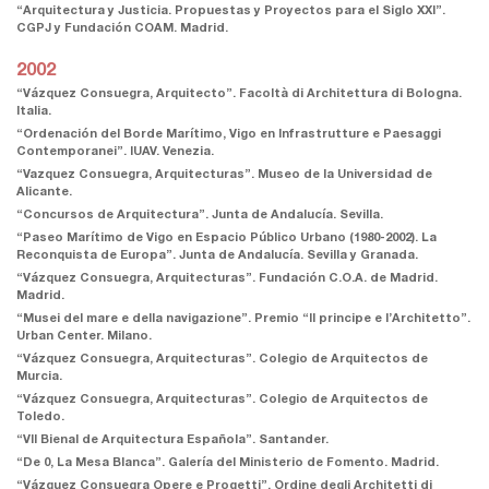
“Arquitectura y Justicia. Propuestas y Proyectos para el Siglo XXI”.
CGPJ y Fundación COAM. Madrid.
2002
“Vázquez Consuegra, Arquitecto”. Facoltà di Architettura di Bologna.
Italia.
“Ordenación del Borde Marítimo, Vigo en Infrastrutture e Paesaggi
Contemporanei”. IUAV. Venezia.
“Vazquez Consuegra, Arquitecturas”. Museo de la Universidad de
Alicante.
“Concursos de Arquitectura”. Junta de Andalucía. Sevilla.
“Paseo Marítimo de Vigo en Espacio Público Urbano (1980-2002). La
Reconquista de Europa”. Junta de Andalucía. Sevilla y Granada.
“Vázquez Consuegra, Arquitecturas”. Fundación C.O.A. de Madrid.
Madrid.
“Musei del mare e della navigazione”. Premio “Il principe e l’Architetto”.
Urban Center. Milano.
“Vázquez Consuegra, Arquitecturas”. Colegio de Arquitectos de
Murcia.
“Vázquez Consuegra, Arquitecturas”. Colegio de Arquitectos de
Toledo.
“VII Bienal de Arquitectura Española”. Santander.
“De 0, La Mesa Blanca”. Galería del Ministerio de Fomento. Madrid.
“Vázquez Consuegra Opere e Progetti”. Ordine degli Architetti di