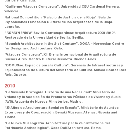
Carlos V. Granada.
“Guillermo Vázquez Consuegra”. Universidad CEU Cardenal Herrera.
Valencia.
National Competition “Palacio de Justicia de la Rioja”. Sala de
Exposiciones Fundación Cultural de los Arquitectos de la Rioja.
Logroño.
” ’37º23’N 5º59’W’ Sevilla Contemporánea: Arquitectura 2000-2010″.
Rectorado de la Universidad de Sevilla. Sevilla.
“Spanish Architecture in the 21st Century”. DOGA – Norwegian Centre
for Design and Architecture. Oslo.
“Vázquez Consuegra”. XIII Bienal Internacional de Arquitectura de
Buenos Aires. Centro Cultural Recoleta. Buenos Aires.
“DOMUSae. Espacios para la Cultura“. Gerencia de Infraestructuras y
Equipamientos de Cultura del Ministerio de Cultura. Museo Soares Dos
Reis. Oporto.
2010
“La Vivienda Protegida. Historia de una Necesidad” Ministerio de
Vivienda y la Asociación de Promotores Públicos de Vivienda y Suelo
(AVS). Arquería de Nuevos Ministerios. Madrid.
“35 Años de Arquitectura Social en España”. Ministerio de Asuntos
Exteriores y de Cooperación. Benaki Museum. Atenas, Nicosia and
Tirana.
“La Nuova Museografía. Architetture per la Valorizzazione del
Patrimonio Archeologico”. Casa Dell’Architettura. Roma.