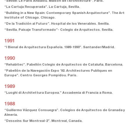
“Seville: Le Paris Andalou. Maison de l’Architecture”. Paris.
“La Cartuja Recuperada”. La Cartuja, Sevilla.
“Building in a New Spain: Contemporary Spanish Arquitecture”. The Art
Institute of Chicago. Chicago.
“De la Tradición al Futuro”. Hospital de los Venerables. Sevilla.
“Sevilla. Paisaje Transformado”- Colegio de Arquitectos. Sevilla.
1991
“I Bienal de Arquitectura Española. 1989-1990”. Santander/Madrid.
1990
“Rehabitec”. Pabellón Colegio de Arquitectos de Cataluña. Barcelona.
“Pabellón de la Navegación Expo ’92. Architectures Publiques en
Europe”. Centro Georges Pompidou. Paris.
1989
“Luoghi di Architettura Europea.” Accademia di Francia a Roma.
1988
“Guillermo Vázquez Consuegra”. Colegios de Arquitectos de Granada y
Almeria.
“Desseins Sur Montreal-2”. Montreal, Canada.