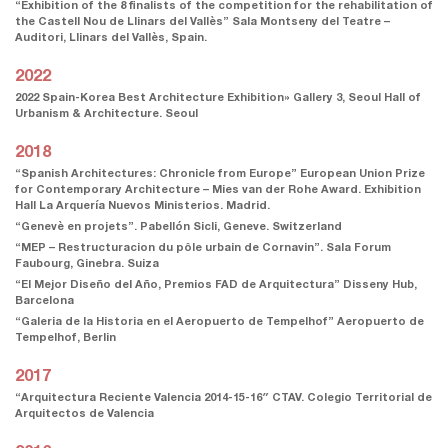
“Exhibition of the 8 finalists of the competition for the rehabilitation of
the Castell Nou de Llinars del Vallès” Sala Montseny del Teatre –
Auditori, Llinars del Vallès, Spain.
2022
2022 Spain-Korea Best Architecture Exhibition» Gallery 3, Seoul Hall of
Urbanism & Architecture. Seoul
2018
“Spanish Architectures: Chronicle from Europe” European Union Prize
for Contemporary Architecture – Mies van der Rohe Award. Exhibition
Hall La Arquería Nuevos Ministerios. Madrid.
“Genevè en projets”. Pabellón Sicli, Geneve. Switzerland
“MEP – Restructuracion du pôle urbain de Cornavin”. Sala Forum
Faubourg, Ginebra. Suiza
“El Mejor Diseño del Año, Premios FAD de Arquitectura” Disseny Hub,
Barcelona
“Galeria de la Historia en el Aeropuerto de Tempelhof” Aeropuerto de
Tempelhof, Berlin
2017
“Arquitectura Reciente Valencia 2014-15-16″ CTAV. Colegio Territorial de
Arquitectos de Valencia