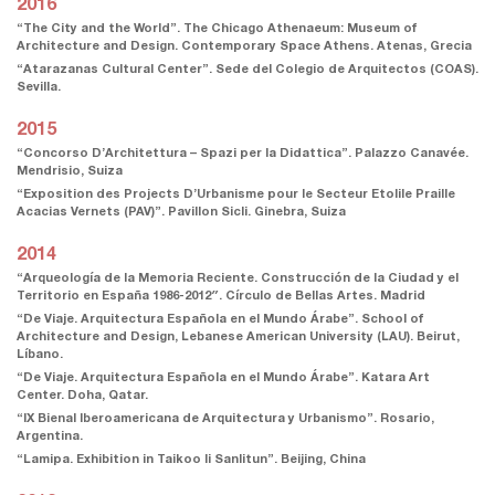
2016
“The City and the World”. The Chicago Athenaeum: Museum of
Architecture and Design. Contemporary Space Athens. Atenas, Grecia
“Atarazanas Cultural Center”. Sede del Colegio de Arquitectos (COAS).
Sevilla.
2015
“Concorso D’Architettura – Spazi per la Didattica”. Palazzo Canavée.
Mendrisio, Suiza
“Exposition des Projects D’Urbanisme pour le Secteur Etolile Praille
Acacias Vernets (PAV)”. Pavillon Sicli. Ginebra, Suiza
2014
“Arqueología de la Memoria Reciente. Construcción de la Ciudad y el
Territorio en España 1986-2012″. Círculo de Bellas Artes. Madrid
“De Viaje. Arquitectura Española en el Mundo Árabe”. School of
Architecture and Design, Lebanese American University (LAU). Beirut,
Líbano.
“De Viaje. Arquitectura Española en el Mundo Árabe”. Katara Art
Center. Doha, Qatar.
“IX Bienal Iberoamericana de Arquitectura y Urbanismo”. Rosario,
Argentina.
“Lamipa. Exhibition in Taikoo li Sanlitun”. Beijing, China