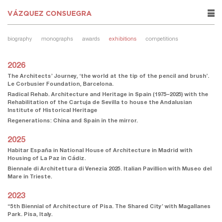
VÁZQUEZ CONSUEGRA
rows
biography
monographs
awards
exhibitions
competitions
2026
The Architects’ Journey, ‘the world at the tip of the pencil and brush’.
Le Corbusier Foundation, Barcelona.
Radical Rehab. Architecture and Heritage in Spain (1975–2025) with the
Rehabilitation of the Cartuja de Sevilla to house the Andalusian
Institute of Historical Heritage
Regenerations: China and Spain in the mirror.
2025
Habitar España in National House of Architecture in Madrid with
Housing of La Paz in Cádiz.
Biennale di Architettura di Venezia 2025. Italian Pavillion with Museo del
Mare in Trieste.
2023
“5th Biennial of Architecture of Pisa. The Shared City’ with Magallanes
Park. Pisa, Italy.