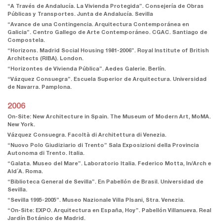
“A Través de Andalucía. La Vivienda Protegida”. Consejería de Obras
Públicas y Transportes. Junta de Andalucía. Sevilla
“Avance de una Contingencia. Arquitectura Contemporánea en
Galicia”. Centro Gallego de Arte Contemporáneo. CGAC. Santiago de
Compostela.
“Horizons. Madrid Social Housing 1981-2006”. Royal Institute of British
Architects (RIBA). London.
“Horizontes de Vivienda Pública”. Aedes Galerie. Berlín.
“Vázquez Consuegra”. Escuela Superior de Arquitectura. Universidad
de Navarra. Pamplona.
2006
On-Site: New Architecture in Spain. The Museum of Modern Art, MoMA.
New York.
Vázquez Consuegra. Facoltà di Architettura di Venezia.
“Nuovo Polo Giudiziario di Trento” Sala Exposizioni della Provincia
Autonoma di Trento. Italia.
“Galata. Museo del Mare”. Laboratorio Italia. Federico Motta, In/Arch e
AId´A. Roma.
“Biblioteca General de Sevilla”. En Pabellón de Brasil. Universidad de
Sevilla.
“Sevilla 1995-2005”. Museo Nazionale Villa PIsani, Stra. Venezia.
“On-Site: EXPO. Arquitectura en España, Hoy”. Pabellón Villanueva. Real
Jardín Botánico de Madrid.