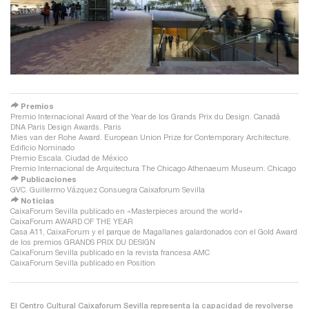
redirect
Premios
Premio Internacional Award of the Year de los Grands Prix du Design. Canadá
DNA Paris Design Awards. Paris
Mies van der Rohe Award. European Union Prize for Contemporary Architecture.
Edificio Nominado
Premio Escala. Ciudad de México
Premio Internacional de Arquitectura The Chicago Athenaeum Museum. Chicago
redirect
Publicaciones
GVC. Guillermo Vázquez Consuegra Caixaforum Sevilla
redirect
Noticias
CaixaForum Sevilla publicado en «Masterpieces around the world»
CaixaForum AWARD OF THE YEAR
Casa A11, CaixaForum y el parque de Magallanes galardonados con el Gold Award
de los premios GRANDS PRIX DU DESIGN
CaixaForum Sevilla publicado en la revista francesa AMC
CaixaForum Sevilla publicado en Position
El Centro Cultural Caixaforum Sevilla representa la capacidad de revolverse