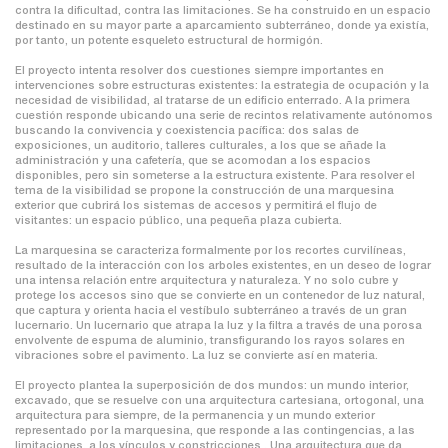
contra la dificultad, contra las limitaciones. Se ha construido en un espacio
destinado en su mayor parte a aparcamiento subterráneo, donde ya existía,
por tanto, un potente esqueleto estructural de hormigón.
El proyecto intenta resolver dos cuestiones siempre importantes en
intervenciones sobre estructuras existentes: la estrategia de ocupación y la
necesidad de visibilidad, al tratarse de un edificio enterrado. A la primera
cuestión responde ubicando una serie de recintos relativamente autónomos
buscando la convivencia y coexistencia pacífica: dos salas de
exposiciones, un auditorio, talleres culturales, a los que se añade la
administración y una cafetería, que se acomodan a los espacios
disponibles, pero sin someterse a la estructura existente. Para resolver el
tema de la visibilidad se propone la construcción de una marquesina
exterior que cubrirá los sistemas de accesos y permitirá el flujo de
visitantes: un espacio público, una pequeña plaza cubierta.
La marquesina se caracteriza formalmente por los recortes curvilíneas,
resultado de la interacción con los arboles existentes, en un deseo de lograr
una intensa relación entre arquitectura y naturaleza. Y no solo cubre y
protege los accesos sino que se convierte en un contenedor de luz natural,
que captura y orienta hacia el vestíbulo subterráneo a través de un gran
lucernario. Un lucernario que atrapa la luz y la filtra a través de una porosa
envolvente de espuma de aluminio, transfigurando los rayos solares en
vibraciones sobre el pavimento. La luz se convierte así en materia.
El proyecto plantea la superposición de dos mundos: un mundo interior,
excavado, que se resuelve con una arquitectura cartesiana, ortogonal, una
arquitectura para siempre, de la permanencia y un mundo exterior
representado por la marquesina, que responde a las contingencias, a las
limitaciones, a los vínculos y constricciones . Una arquitectura que da