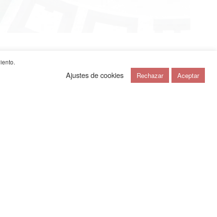
iento.
ación
he. Alemania
Ajustes de cookies
Rechazar
Aceptar
bano
cuaderno de viajes
+
noticias
+
contacto
+
english
e Messa, Ellen Mekiffer