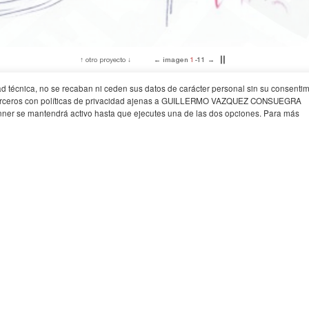
↑
otro proyecto
↓
←
imagen
2
-11
→
▎
▎
idad técnica, no se recaban ni ceden sus datos de carácter personal sin su consentim
Concurso Internacional
Localiz
aatliche Kunsthalle. Karlsruhe
Finalista
2017
Karlsru
de terceros con políticas de privacidad ajenas a GUILLERMO VAZQUEZ CONSUEGRA
ner se mantendrá activo hasta que ejecutes una de las dos opciones. Para más
proyectos
+
diseño ur
ampliación de la Staatliche Kunsthalle. Karlsruhe». Finalista
oordinadores), Elena López, Julia Moreno, Gianmarco Bina, Alessia Boldrin, Beatric
ieure GmbH
ngenieure GmbH
r Ingenieure