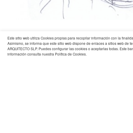
Este sitio web utiliza Cookies propias para recopilar información con la final
Proyecto
Renovación y ampliación de la St
Asimismo, se informa que este sitio web dispone de enlaces a sitios web 
ARQUITECTO SLP. Puedes configurar las cookies o aceptarlas todas. Este ban
VÁZQUEZ CONSUEGRA
información consulta nuestra
Política de Cookies
biografía
.
+
cv gráfico
redirect
Concursos
Concurso Internacional «Renovación y 
Arquitecto:
Guillermo Vázquez Consuegra
Colaboradores:
Angelo Marletta y Cinzia Parrino (c
Ingeniería Estatica:
Jan Akkerman, Krebs+Kiefer Ingen
Ingeniería Proteccion Incendio:
Benjamin Semmler, Krebs+Kiefer I
Ingeniería instalaciones:
Andreas Schweizer, Drees & Somme