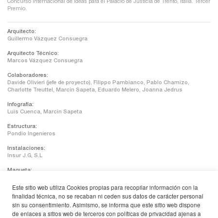
Concurso Internacional de Ideas para el Palacio de Justicia de Trento, Italia. Tercer
Premio.
Arquitecto:
Guillermo Vázquez Consuegra
Arquitecto Técnico:
Marcos Vázquez Consuegra
Colaboradores:
Davide Olivieri (jefe de proyecto), Filippo Pambianco, Pablo Chamizo,
Charlotte Treuttel, Marcin Sapeta, Eduardo Melero, Joanna Jedrus
Infografía:
Luis Cuenca, Marcin Sapeta
Estructura:
Pondio Ingenieros
Instalaciones:
Insur J.G, S.L
Maqueta:
Talleres Vázquez, Joanna Jedrus
Este sitio web utiliza Cookies propias para recopilar información con la
Superficie construida:
finalidad técnica, no se recaban ni ceden sus datos de carácter personal
41.000 m2
sin su consentimiento. Asimismo, se informa que este sitio web dispone
de enlaces a sitios web de terceros con políticas de privacidad ajenas a
Coste Total: