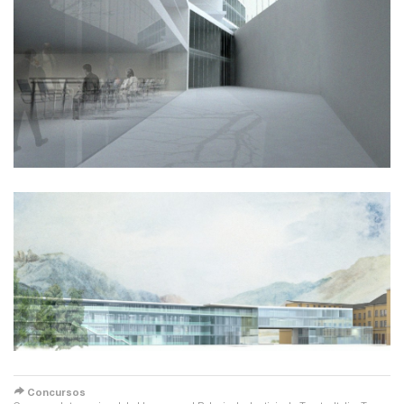
redirect
Concursos