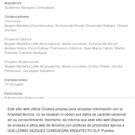
Arquitecto:
Guillermo Vázquez Consuegra
Colaboradores:
Concurso:
Angelo Marletta (Coordinador), Victoria del Rosal, Emanuele Sabato, Chiara
Donato
Proyecto básico:
Angelo Marletta (Jefe de proyecto), Giulia Lucchesi, Victoria del Rosal,
Andres Rubio, Ema Podnar, Francesco Odorico, Gian Maria Calisti, Marta
Parente, Camilla Garagna.
Proyeto de ejecución:
Angelo Marletta (Jefe de proyecto), Giulia Lucchesi, Emilio Prado, Cecilia
Perresson, Guiseppe Sabatino.
Instalaciones:
3TI Progetti
Estructura:
D’Ambrosio & Associati
Geología:
Este sitio web utiliza Cookies propias para recopilar información con la
Pietro Arvizzino
finalidad técnica, no se recaban ni ceden sus datos de carácter personal
sin su consentimiento. Asimismo, se informa que este sitio web dispone
Superficie:
de enlaces a sitios web de terceros con políticas de privacidad ajenas a
Edificio: 2208 m²
Patio y terrazas: 784 m²
GUILLERMO VAZQUEZ CONSUEGRA ARQUITECTO SLP. Puedes