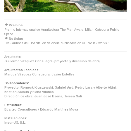
redirect
Premios
Premio Internacional de Arquitectura The Plan Award, Milan. Categoria Public
Space.
redirect
Noticias
Los Jardines del Hospital en Valencia publicados en el libro lak works 1
Arquitecto:
Guillermo Vázquez Consuegra (proyecto y dirección de obra)
Arquitectos Técnicos:
Marcos Vázquez Consuegra, Javier Estelles
Colaboradores:
Proyecto: Romeck Kruszewski, Gabriel Verd, Pedro Lara y Alberto Altini,
Kristian Solaun y Elena Vilches
Dirección de obra: Juan José Baena, Teresa Galí
Estructura:
Edartec Consultores / Eduardo Martínez Moya
Instalaciones:
Insur-JG, S.L.