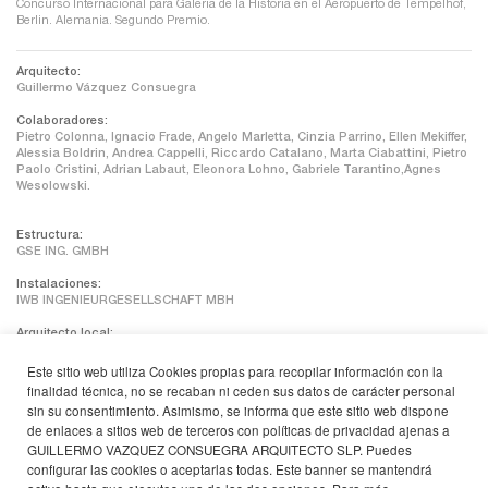
Concurso Internacional para Galeria de la Historia en el Aeropuerto de Tempelhof,
Berlin. Alemania. Segundo Premio.
Arquitecto:
Guillermo Vázquez Consuegra
Colaboradores:
Pietro Colonna, Ignacio Frade, Angelo Marletta, Cinzia Parrino, Ellen Mekiffer,
Alessia Boldrin, Andrea Cappelli, Riccardo Catalano, Marta Ciabattini, Pietro
Paolo Cristini, Adrian Labaut, Eleonora Lohno, Gabriele Tarantino,Agnes
Wesolowski.
Estructura:
GSE ING. GMBH
Instalaciones:
IWB INGENIEURGESELLSCHAFT MBH
Arquitecto local:
Manfred Schasler
Este sitio web utiliza Cookies propias para recopilar información con la
Museografia:
finalidad técnica, no se recaban ni ceden sus datos de carácter personal
León Alvarez
sin su consentimiento. Asimismo, se informa que este sitio web dispone
de enlaces a sitios web de terceros con políticas de privacidad ajenas a
Superficie construida:
10.785 m2
GUILLERMO VAZQUEZ CONSUEGRA ARQUITECTO SLP. Puedes
configurar las cookies o aceptarlas todas. Este banner se mantendrá
Promotor: