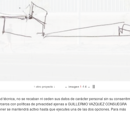
↑
otro proyecto
↓
←
imagen
2
-14
→
▎
▎
idad técnica, no se recaban ni ceden sus datos de carácter personal sin su consentim
Proyecto
Construcción
Localización
adrid
2005-2006
2007-2012
Ensanche de Vallecas, Madrid
de terceros con políticas de privacidad ajenas a GUILLERMO VAZQUEZ CONSUEGRA
ner se mantendrá activo hasta que ejecutes una de las dos opciones. Para más
proyectos
+
diseño ur
ra The Chicago Athenaeum Museum. Chicago
Best Architects 16. Düsseldorf