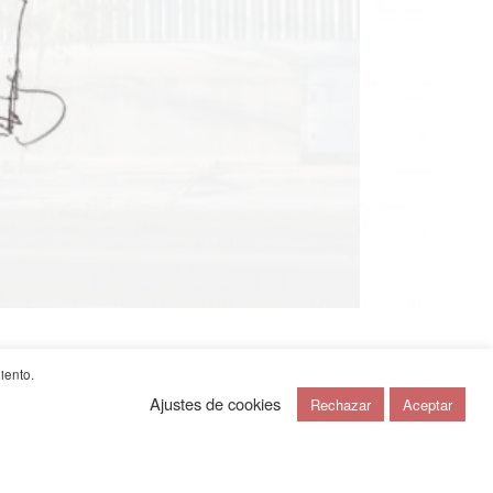
iento.
Ajustes de cookies
Rechazar
Aceptar
bano
cuaderno de viajes
+
noticias
+
contacto
+
english