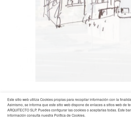
Este sitio web utiliza Cookies propias para recopilar información con la final
Proyecto
Viviendas Sociales en Vallecas, M
Asimismo, se informa que este sitio web dispone de enlaces a sitios web 
ARQUITECTO SLP. Puedes configurar las cookies o aceptarlas todas. Este ban
VÁZQUEZ CONSUEGRA
información consulta nuestra
Política de Cookies
biografía
.
+
cv gráfico
redirect
Premios
Premio Internacional de Arquitectu
Premio Internacional de Arquitectura 