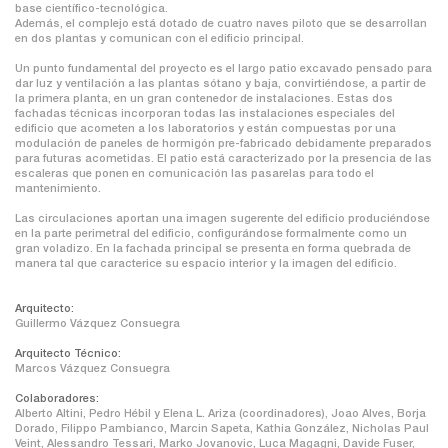
base científico-tecnológica.
Además, el complejo está dotado de cuatro naves piloto que se desarrollan
en dos plantas y comunican con el edificio principal.
Un punto fundamental del proyecto es el largo patio excavado pensado para
dar luz y ventilación a las plantas sótano y baja, convirtiéndose, a partir de
la primera planta, en un gran contenedor de instalaciones. Estas dos
fachadas técnicas incorporan todas las instalaciones especiales del
edificio que acometen a los laboratorios y están compuestas por una
modulación de paneles de hormigón pre-fabricado debidamente preparados
para futuras acometidas. El patio está caracterizado por la presencia de las
escaleras que ponen en comunicación las pasarelas para todo el
mantenimiento.
Las circulaciones aportan una imagen sugerente del edificio produciéndose
en la parte perimetral del edificio, configurándose formalmente como un
gran voladizo. En la fachada principal se presenta en forma quebrada de
manera tal que caracterice su espacio interior y la imagen del edificio.
Arquitecto:
Guillermo Vázquez Consuegra
Arquitecto Técnico:
Marcos Vázquez Consuegra
Colaboradores:
Alberto Altini, Pedro Hébil y Elena L. Ariza (coordinadores), Joao Alves, Borja
Dorado, Filippo Pambianco, Marcin Sapeta, Kathia González, Nicholas Paul
Veint, Alessandro Tessari, Marko Jovanovic, Luca Magagni, Davide Fuser,