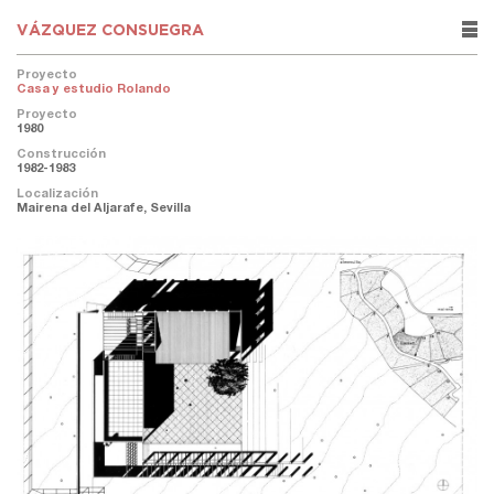
VÁZQUEZ CONSUEGRA
rows
Proyecto
Casa y estudio Rolando
Proyecto
1980
Construcción
1982-1983
Localización
Mairena del Aljarafe, Sevilla