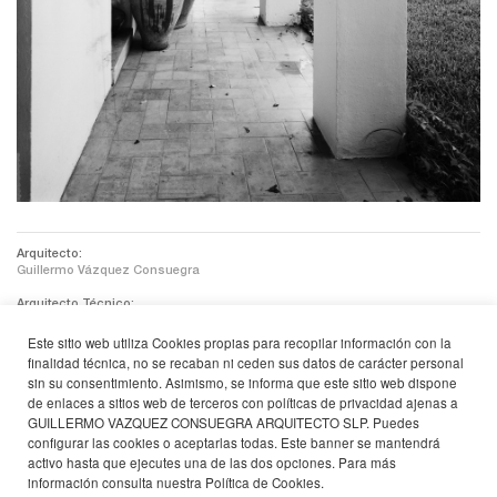
Arquitecto:
Guillermo Vázquez Consuegra
Arquitecto Técnico:
Félix Gómez
Este sitio web utiliza Cookies propias para recopilar información con la
Superficie Construida:
finalidad técnica, no se recaban ni ceden sus datos de carácter personal
390 m²
sin su consentimiento. Asimismo, se informa que este sitio web dispone
de enlaces a sitios web de terceros con políticas de privacidad ajenas a
Empresa Constructora:
Construcciones Juan Puerto
GUILLERMO VAZQUEZ CONSUEGRA ARQUITECTO SLP. Puedes
configurar las cookies o aceptarlas todas. Este banner se mantendrá
Promotor:
activo hasta que ejecutes una de las dos opciones. Para más
Rolando Campos
información consulta nuestra
Política de Cookies
.